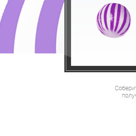
Соберит
полу