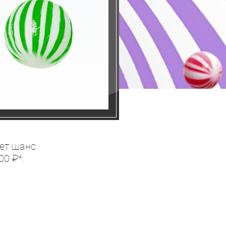
дет шанс
0 ₽*.